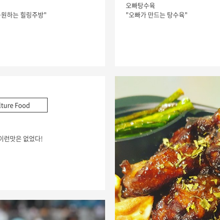
오빠탕수육
응원하는 힐링주방"
"오빠가 만드는 탕수육"
lture Food
이런맛은 없었다!