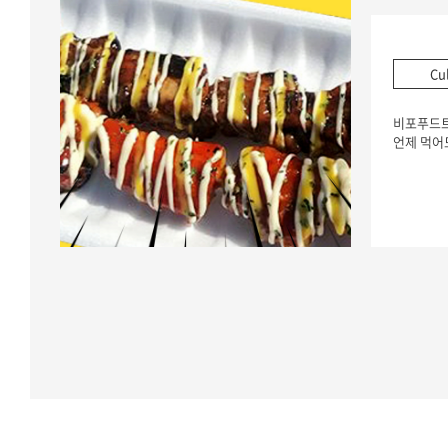
Cu
비포푸드
언제 먹어