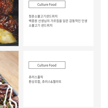
Culture Food
청춘소불고기샌드위치
백종원 선생님의 가르침을 담은 감동적인 인생
소불고기 샌드위치
Culture Food
츄러스홀릭
환상조합, 츄러스&젤라또